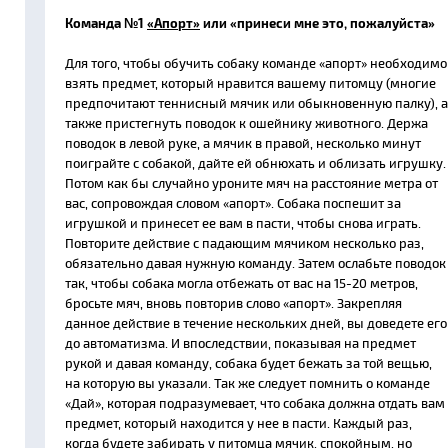
Команда №1
«Апорт»
или «принеси мне это, пожалуйста»
Для того, чтобы обучить собаку команде «апорт» необходимо
взять предмет, который нравится вашему питомцу (многие
предпочитают теннисный мячик или обыкновенную палку), а
также пристегнуть поводок к ошейнику животного. Держа
поводок в левой руке, а мячик в правой, несколько минут
поиграйте с собакой, дайте ей обнюхать и облизать игрушку.
Потом как бы случайно уроните мяч на расстояние метра от
вас, сопровождая словом «апорт». Собака поспешит за
игрушкой и принесет ее вам в пасти, чтобы снова играть.
Повторите действие с падающим мячиком несколько раз,
обязательно давая нужную команду. Затем ослабьте поводок
так, чтобы собака могла отбежать от вас на 15-20 метров,
бросьте мяч, вновь повторив слово «апорт». Закрепляя
данное действие в течение нескольких дней, вы доведете его
до автоматизма. И впоследствии, показывая на предмет
рукой и давая команду, собака будет бежать за той вещью,
на которую вы указали. Так же следует помнить о команде
«Дай», которая подразумевает, что собака должна отдать вам
предмет, который находится у нее в пасти. Каждый раз,
когда будете забирать у питомца мячик, спокойным, но