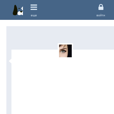
еще
войти