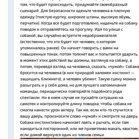
том, что будет происходить, придумайте своеобразный
сценарий. Для безопасности оденьте человека в плотную
одежду (толстую куртку, широкие штаны, высокую обувь,
перчатки). Когда все будет подготовлено, наденьте на собаку
поводок и отправляйтесь на прогулку. Идя по улице с
собакой, вы случайно встретите недоброжелателя
(естественно, что это будет тот человек, о котором
упоминалось ранее). Он начнет говорить с вами на
повышенных тонах, потом толкнет вас и попытается ударить,
в момент этих действий вы должны, взглянув на собаку, а
потом, переведя взгляд на человека, сказать: «чужой». Собака
бросится на человека (в них природой заложен инстинкт —
защищать ближнего), а человек убежит. Такую сцену можно
разыграть и у себя дома, но для лучшего запоминания
команды, периодически повторяйте подобного рода
спектакли. Ни в коем случае не пускайте ситуацию на
самотек и контролируйте длину поводка, чтобы собака не
смогла нанести урон актеру. Так же, если кто-то стучится в
вашу дверь, произносите слово «чужой» и смотрите на дверь.
Собака инстинктивно начинает лаять и рычать, если там
находиться посторонний; или же приветливо махать хвостом,
если домой вернулся один из членов семьи.