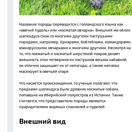
Название породы переводится с голландского языка как
«овечий пудель» или «косматая овчарка». Внешний же облик
шапендуса схож со многими другими пастушьими
породами, например, бриарами, бобтейлами, командорами,
южнорусскими овчарками и многими другими. Несмотря на
то, что лохматый и косматый шерстяной покров делает
внешность этих четвероногих пастушков весьма забавной,
он отлично защищает их от непогоды, а также неплохо
маскирует в овечьей отаре.
Что касается происхождения, то ученые полагают, что
предками шапендуса были древние косматые собаки,
попавшие на Иберийский полуостров из Испании. Также
считается, что представители породы являются
прародителями водяных спаниелей и пуделей.
Внешний вид