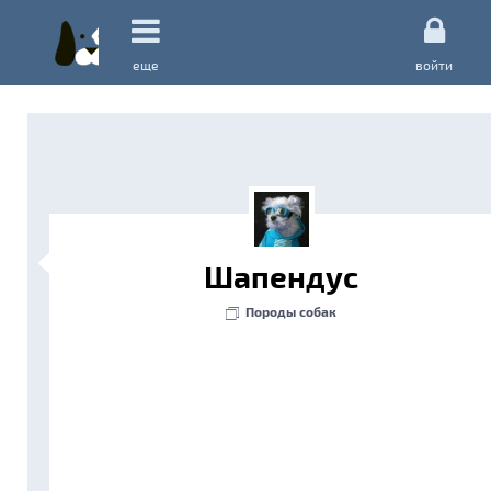
еще
войти
Шапендус
Породы собак