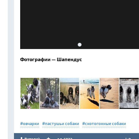
Фотографии — Шапендус
овчарки
пастушьи собаки
скотогонные собаки
Виталий