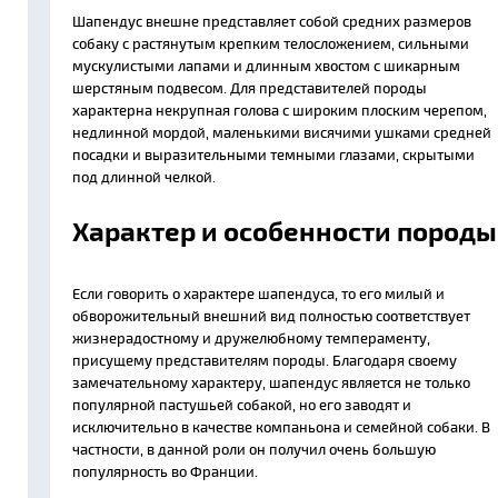
Шапендус внешне представляет собой средних размеров
собаку с растянутым крепким телосложением, сильными
мускулистыми лапами и длинным хвостом с шикарным
шерстяным подвесом. Для представителей породы
характерна некрупная голова с широким плоским черепом,
недлинной мордой, маленькими висячими ушками средней
посадки и выразительными темными глазами, скрытыми
под длинной челкой.
Характер и особенности породы
Если говорить о характере шапендуса, то его милый и
обворожительный внешний вид полностью соответствует
жизнерадостному и дружелюбному темпераменту,
присущему представителям породы. Благодаря своему
замечательному характеру, шапендус является не только
популярной пастушьей собакой, но его заводят и
исключительно в качестве компаньона и семейной собаки. В
частности, в данной роли он получил очень большую
популярность во Франции.