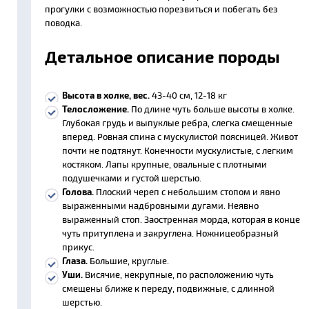
прогулки с возможностью порезвиться и побегать без
поводка.
Детальное описание породы
Высота в холке, вес.
43-40 см, 12-18 кг
Телосложение.
По длине чуть больше высоты в холке.
Глубокая грудь и выпуклые ребра, слегка смещенные
вперед. Ровная спина с мускулистой поясницей. Живот
почти не подтянут. Конечности мускулистые, с легким
костяком. Лапы крупные, овальные с плотными
подушечками и густой шерстью.
Голова.
Плоский череп с небольшим стопом и явно
выраженными надбровными дугами. Неявно
выраженный стоп. Заостренная морда, которая в конце
чуть притуплена и закруглена. Ножницеобразный
прикус.
Глаза.
Большие, круглые.
Уши.
Висячие, некрупные, по расположению чуть
смещены ближе к переду, подвижные, с длинной
шерстью.