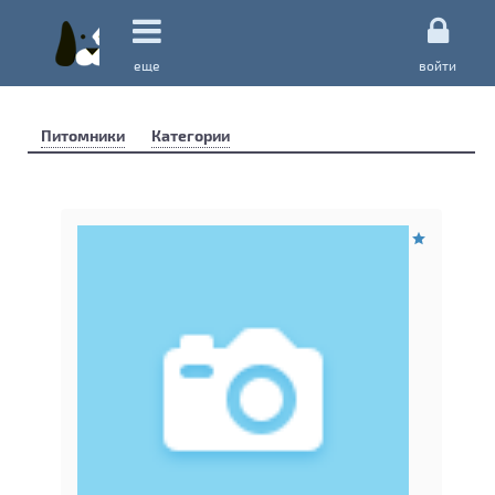
еще
войти
Питомники
Категории