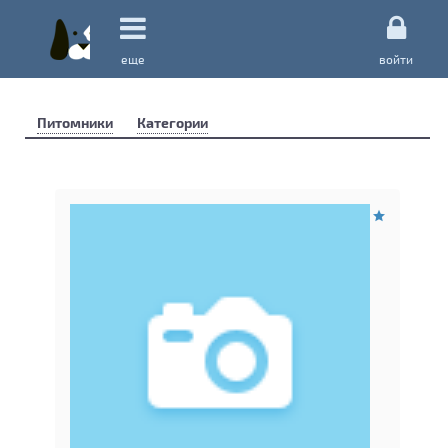
еще
войти
Питомники
Категории