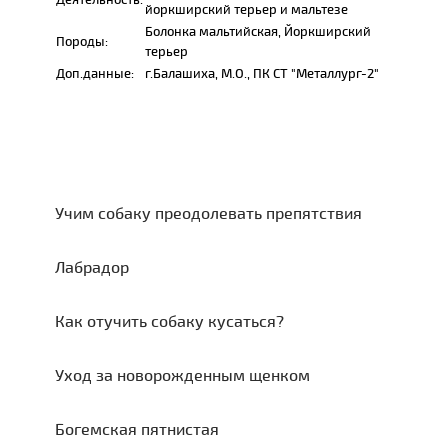
йоркширский терьер и мальтезе
Болонка мальтийская, Йоркширский
Породы:
терьер
Доп.данные:
г.Балашиха, М.О., ПК СТ "Металлург-2"
Учим собаку преодолевать препятствия
Лабрадор
Как отучить собаку кусаться?
Уход за новорожденным щенком
Богемская пятнистая