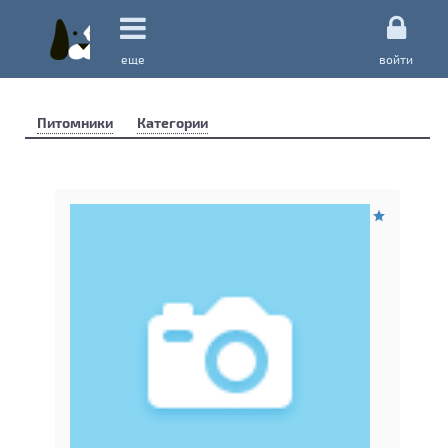
еще
войти
Питомники
Категории