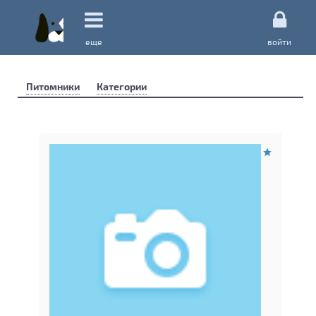
еще
войти
Питомники
Категории