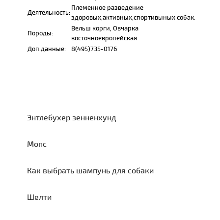
Племенное разведение
Деятельность:
здоровых,активных,спортивыных собак.
Вельш корги, Овчарка
Породы:
восточноевропейская
Доп.данные:
8(495)735-0176
Энтлебухер зенненхунд
Мопс
Как выбрать шампунь для собаки
Шелти