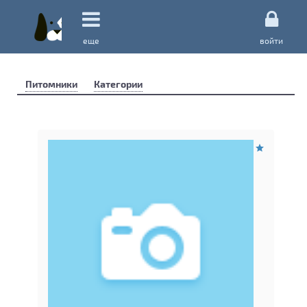
еще
войти
Питомники
Категории