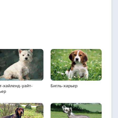
т-хайленд-уайт-
Бигль-харьер
ьер