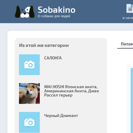
Sobakino
О собаках для людей
в нач
Пито
Из этой же категории
САЛОНГА
MAI HOSHI Японская акита,
Американская Акита, Джек
Рассел терьер
Черный Диамант