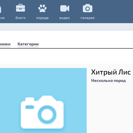
ало
блоги
порода
видео
галерея
мники
Категории
Хитрый Лис
Несколько пород