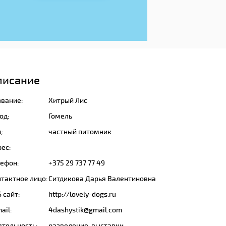
писание
звание:
Хитрый Лис
од:
Гомель
:
частный питомник
ес:
лефон:
+375 29 737 77 49
тактное лицо:
Ситдикова Дарья Валентиновна
 сайт:
http://lovely-dogs.ru
ail:
4dashystik@gmail.com
ятельность:
разведение, выставки