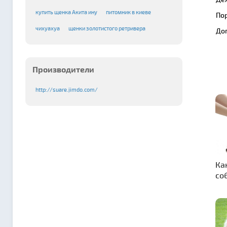
купить щенка Акита ину
питомник в киеве
По
чихуахуа
щенки золотистого ретривера
До
Производители
http://suare.jimdo.com/
Ка
со