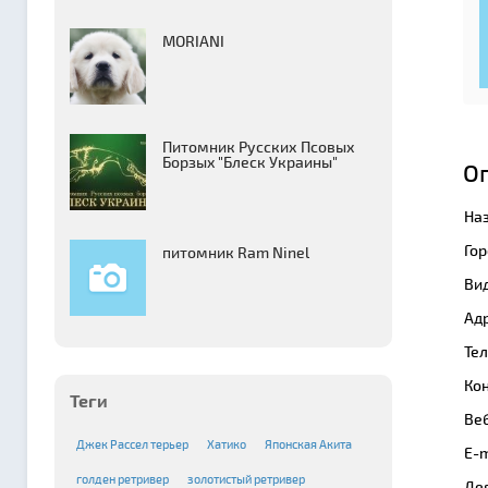
MORIANI
Питомник Русских Псовых
Борзыx "Блеск Украины"
О
На
Гор
питомник Ram Ninel
Вид
Адр
Те
Кон
Теги
Веб
Джек Рассел терьер
Хатико
Японская Акита
E-m
голден ретривер
золотистый ретривер
Де