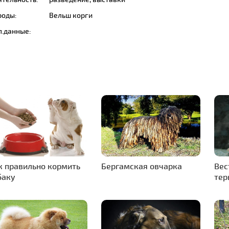
роды:
Вельш корги
п.данные:
к правильно кормить
Бергамская овчарка
Вес
баку
тер