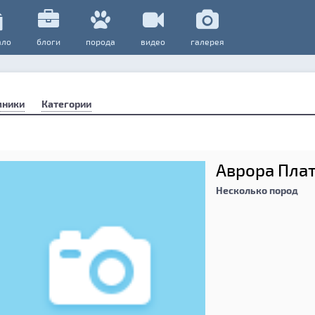
ало
блоги
порода
видео
галерея
мники
Категории
Аврора Пла
Несколько пород