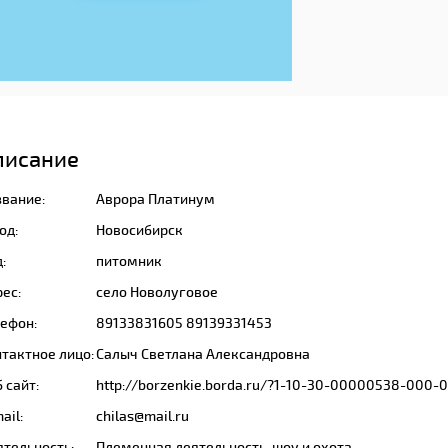
писание
звание:
Аврора Платинум
од:
Новосибирск
:
питомник
ес:
село Новолуговое
лефон:
89133831605 89139331453
тактное лицо:
Салыч Светлана Александровна
 сайт:
http://borzenkie.borda.ru/?1-10-30-00000538-000-
ail:
chilas@mail.ru
ятельность:
Племенная деятельность, шоу и охота.