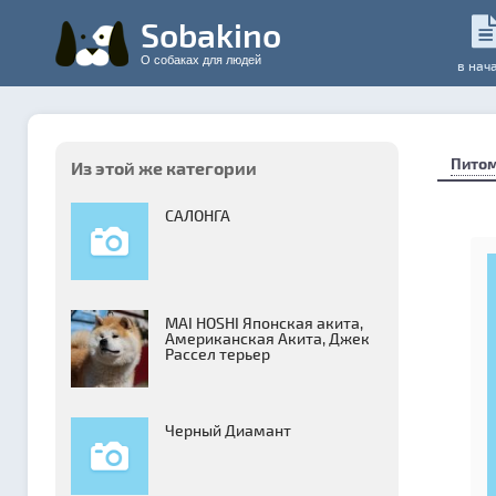
Sobakino
О собаках для людей
в нач
Пито
Из этой же категории
САЛОНГА
MAI HOSHI Японская акита,
Американская Акита, Джек
Рассел терьер
Черный Диамант