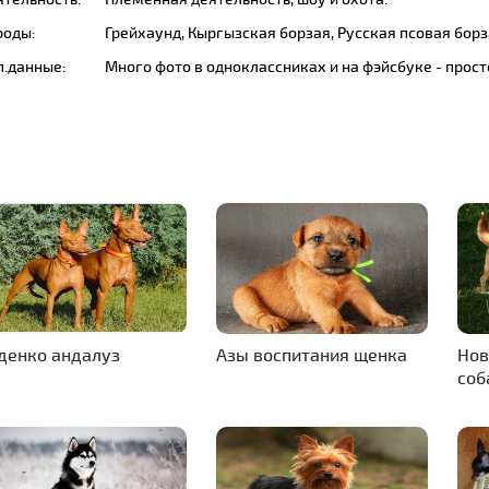
роды:
Грейхаунд, Кыргызская борзая, Русская псовая борз
п.данные:
Много фото в одноклассниках и на фэйсбуке - прост
денко андалуз
Азы воспитания щенка
Нов
соб