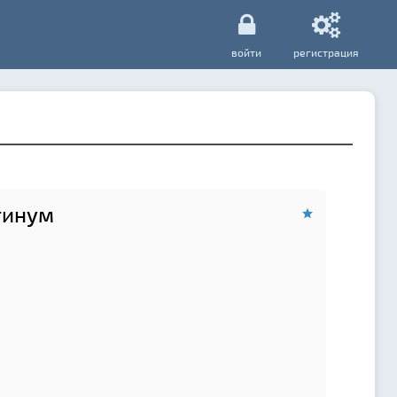
войти
регистрация
тинум