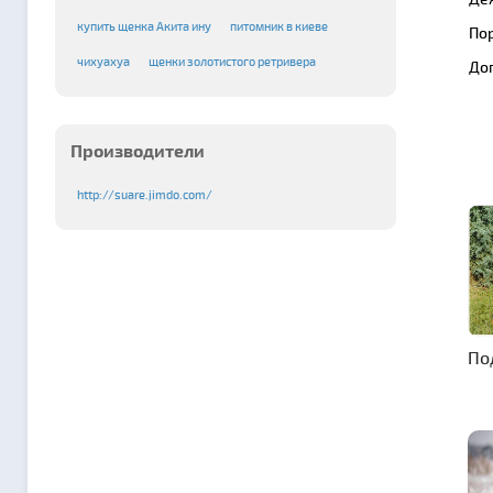
купить щенка Акита ину
питомник в киеве
По
чихуахуа
щенки золотистого ретривера
До
Производители
http://suare.jimdo.com/
По