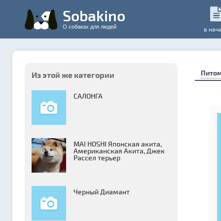
Sobakino
О собаках для людей
в нач
Пито
Из этой же категории
САЛОНГА
MAI HOSHI Японская акита,
Американская Акита, Джек
Рассел терьер
Черный Диамант