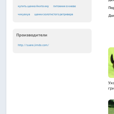
купить щенка Акита ину
питомник в киеве
По
чихуахуа
щенки золотистого ретривера
До
Производители
http://suare.jimdo.com/
Ух
гр