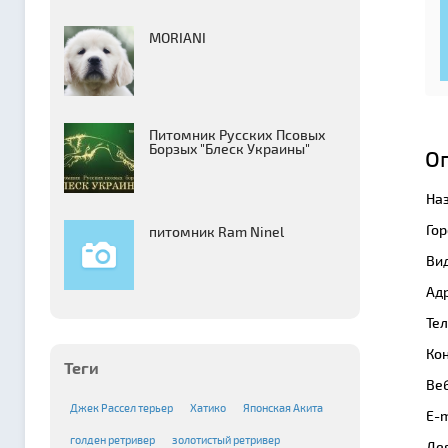
MORIANI
Питомник Русских Псовых
Борзыx "Блеск Украины"
О
На
Гор
питомник Ram Ninel
Вид
Адр
Те
Кон
Теги
Веб
Джек Рассел терьер
Хатико
Японская Акита
E-m
голден ретривер
золотистый ретривер
Де