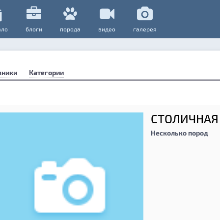
ало
блоги
порода
видео
галерея
мники
Категории
СТОЛИЧНАЯ
Несколько пород