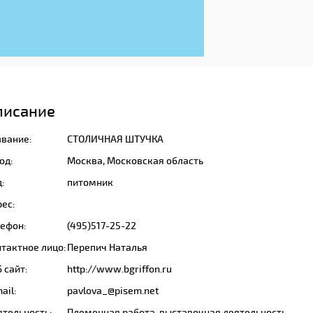
писание
звание:
СТОЛИЧНАЯ ШТУЧКА
од:
Москва, Московская область
:
питомник
ес:
лефон:
(495)517-25-22
тактное лицо:
Перепич Наталья
 сайт:
http://www.bgriffon.ru
ail:
pavlova_@pisem.net
ятельность:
Племенная работа, выставочная деятельность