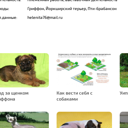
роды:
Гриффон, Йоркширский терьер, Пти-брабансон
п.данные:
helenita76@mail.ru
од за щенком
Как вести себя с
Уип
иффона
собаками