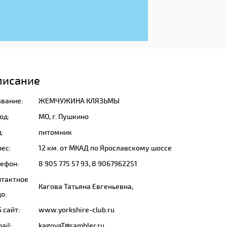
писание
звание:
ЖЕМЧУЖИНА КЛЯЗЬМЫ
од:
МО, г. Пушкино
:
питомник
ес:
12 км. от МКАД по Ярославскому шоссе
лефон:
8 905 775 57 93, 8 9067962251
нтактное
Кагова Татьяна Евгеньевна,
о:
 сайт:
www.yorkshire-club.ru
ail:
kagovaT@rambler.ru