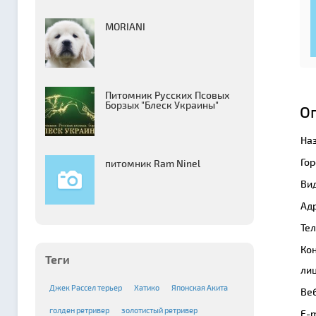
MORIANI
Питомник Русских Псовых
Борзыx "Блеск Украины"
О
На
Гор
питомник Ram Ninel
Вид
Адр
Те
Ко
Теги
лиц
Джек Рассел терьер
Хатико
Японская Акита
Веб
голден ретривер
золотистый ретривер
E-m