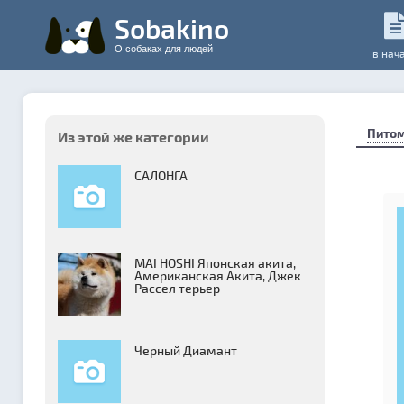
Sobakino
О собаках для людей
в нач
Пито
Из этой же категории
САЛОНГА
MAI HOSHI Японская акита,
Американская Акита, Джек
Рассел терьер
Черный Диамант