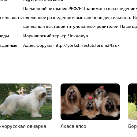
Племенной питомник РКФ/FCI занимается разведением
ятельность:
племенное разведение и выставочная деятельность. 
щенка для выставок титулованных родителей. Наши щ
роды:
Йоркширский терьер, Чихуахуа
п.данные:
Адрес форума: http://yorkshireclub.forum24.ru/
норусская овчарка
Лхаса апсо
Бер