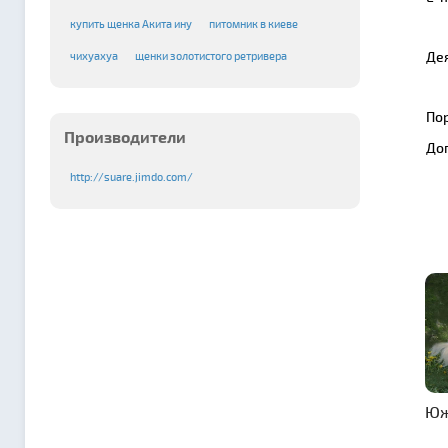
купить щенка Акита ину
питомник в киеве
Де
чихуахуа
щенки золотистого ретривера
По
Производители
До
http://suare.jimdo.com/
Юж