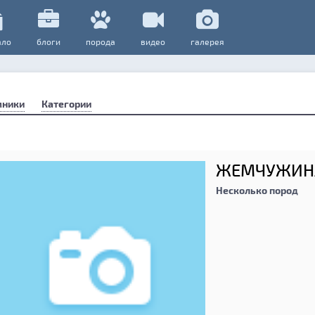
ало
блоги
порода
видео
галерея
мники
Категории
ЖЕМЧУЖИН
Несколько пород