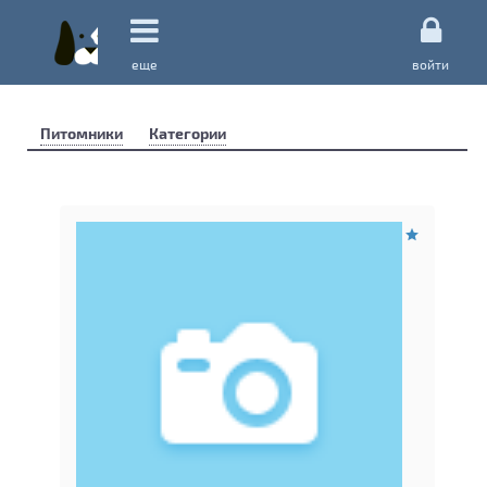
еще
войти
Питомники
Категории