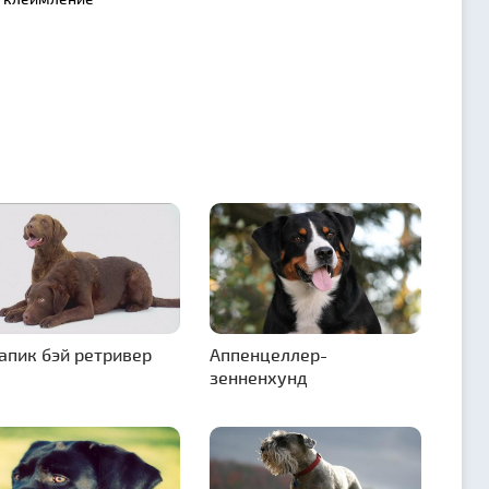
апик бэй ретривер
Аппенцеллер-
зенненхунд