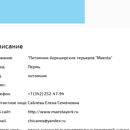
писание
звание:
"Питомник йоркширских терьеров "Maesta"
од:
Пермь
:
питомник
ес:
лефон:
+7 (342) 252-47-94
тактное лицо:
Саблева Елена Семёновна
 сайт:
http://www.maestayork.ru
ail:
chicanos@yandex.ru
ятельность:
вязки, щенки от высокопородных родителей, щенки