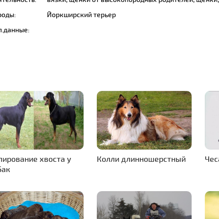
роды:
Йоркширский терьер
п.данные:
пирование хвоста у
Колли длинношерстный
Чес
бак