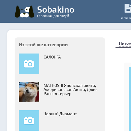
Sobakino
О собаках для людей
в нач
Пито
Из этой же категории
САЛОНГА
MAI HOSHI Японская акита,
Американская Акита, Джек
Рассел терьер
Черный Диамант