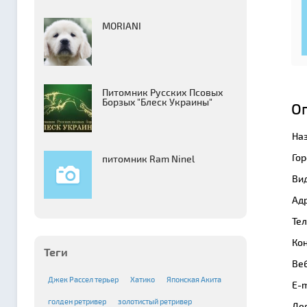
MORIANI
Питомник Русских Псовых
Борзыx "Блеск Украины"
О
На
Гор
питомник Ram Ninel
Вид
Адр
Те
Кон
Теги
Веб
Джек Рассел терьер
Хатико
Японская Акита
E-m
голден ретривер
золотистый ретривер
Де