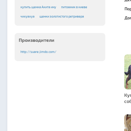
купить щенка Акита ину
питомник в киеве
По
чихуахуа
щенки золотистого ретривера
До
Производители
http://suare.jimdo.com/
Ку
со