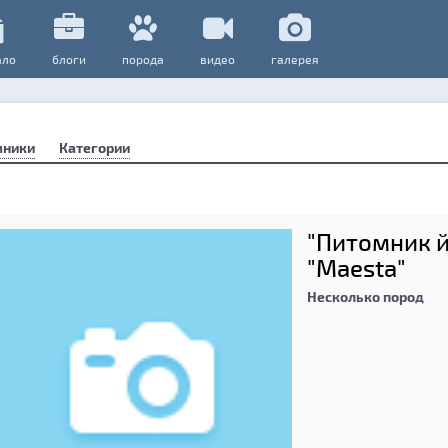
ало
блоги
порода
видео
галерея
мники
Категории
"Питомник 
"Maesta"
Несколько пород