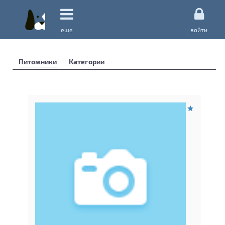
еще
войти
Питомники
Категории