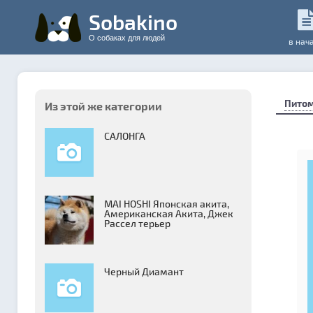
Sobakino
О собаках для людей
в нач
Пито
Из этой же категории
САЛОНГА
MAI HOSHI Японская акита,
Американская Акита, Джек
Рассел терьер
Черный Диамант