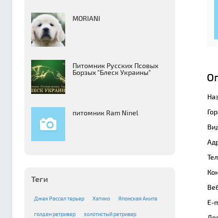
MORIANI
Питомник Русских Псовых
Борзыx "Блеск Украины"
О
На
Гор
питомник Ram Ninel
Вид
Адр
Те
Кон
Теги
Веб
Джек Рассел терьер
Хатико
Японская Акита
E-m
голден ретривер
золотистый ретривер
Де