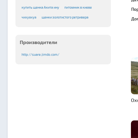
купить щенка Акита ину
питомник в киеве
По
чихуахуа
щенки золотистого ретривера
До
Производители
http://suare.jimdo.com/
Ох