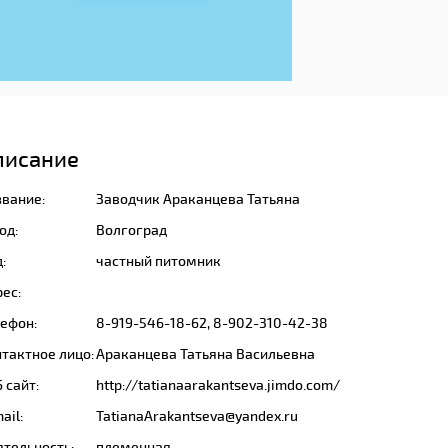
писание
звание:
Заводчик Араканцева Татьяна
од:
Волгоград
:
частный питомник
ес:
лефон:
8-919-546-18-62, 8-902-310-42-38
тактное лицо:
Араканцева Татьяна Васильевна
 сайт:
http://tatianaarakantseva.jimdo.com/
ail:
TatianaArakantseva@yandex.ru
ятельность:
племенная