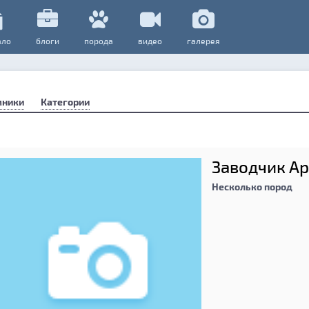
ало
блоги
порода
видео
галерея
мники
Категории
Заводчик Ар
Несколько пород