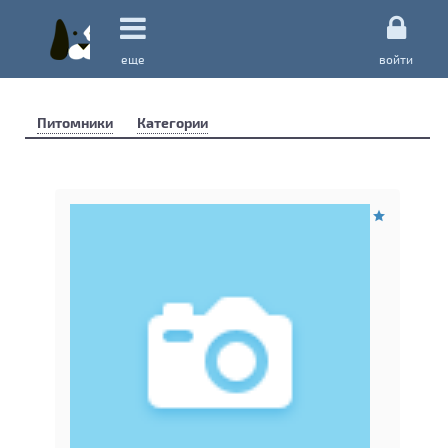
еще
войти
Питомники
Категории