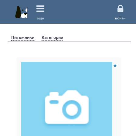
еще
войти
Питомники
Категории