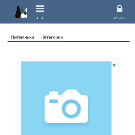
еще
войти
Питомники
Категории