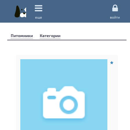
еще
войти
Питомники
Категории