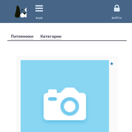
еще
войти
Питомники
Категории