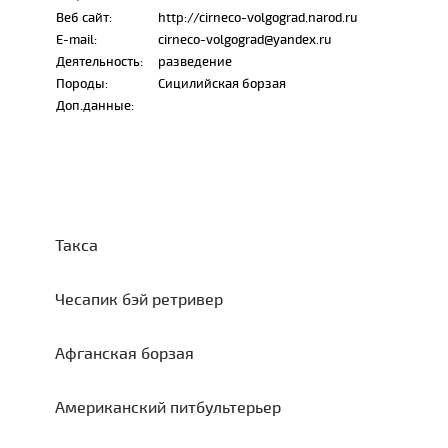
Веб сайт:
http://cirneco-volgograd.narod.ru
E-mail:
cirneco-volgograd@yandex.ru
Деятельность:
разведение
Породы:
Сицилийская борзая
Доп.данные:
Такса
Чесапик бэй ретривер
Афганская борзая
Американский питбультерьер