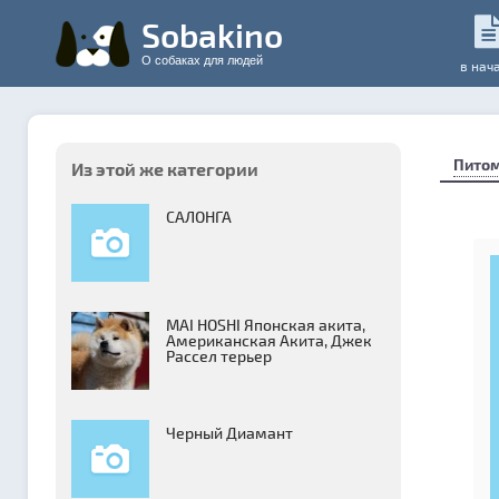
Sobakino
О собаках для людей
в нач
Пито
Из этой же категории
САЛОНГА
MAI HOSHI Японская акита,
Американская Акита, Джек
Рассел терьер
Черный Диамант