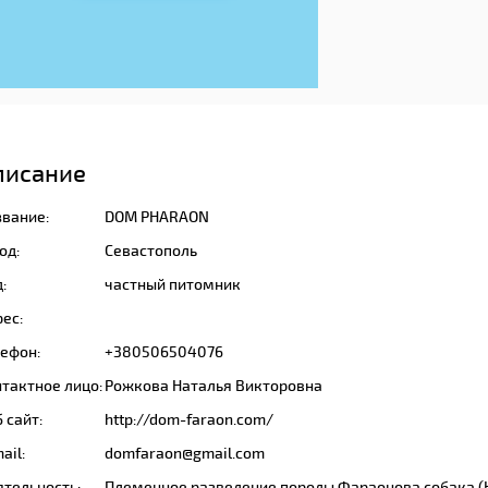
писание
звание:
DOM PHARAON
од:
Севастополь
:
частный питомник
ес:
лефон:
+380506504076
тактное лицо:
Рожкова Наталья Викторовна
 сайт:
http://dom-faraon.com/
ail:
domfaraon@gmail.com
ятельность:
Племенное разведение породы Фараонова собака (