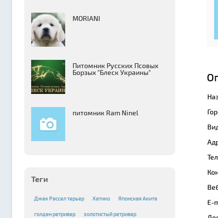
MORIANI
Питомник Русских Псовых
Борзыx "Блеск Украины"
О
На
Гор
питомник Ram Ninel
Вид
Адр
Те
Кон
Теги
Веб
Джек Рассел терьер
Хатико
Японская Акита
E-m
голден ретривер
золотистый ретривер
Де