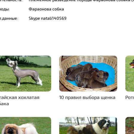
роды:
Фараонова собка
п.данные:
Skype natali140569
тайская хохлатая
10 правил выбора щенка
Рот
бака