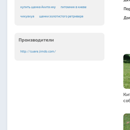
купить щенка Акита ину
питомник в киеве
По
чихуахуа
щенки золотистого ретривера
До
Производители
http://suare.jimdo.com/
Ки
со