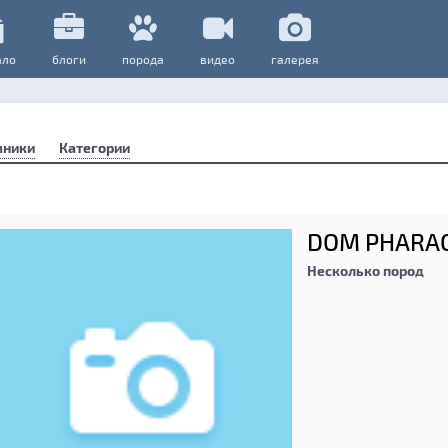
ало
блоги
порода
видео
галерея
мники
Категории
DOM PHARA
Несколько пород