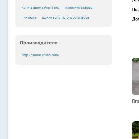
купить щенка Акита ину
питомник в киеве
По
чихуахуа
щенки золотистого ретривера
До
Производители
http://suare.jimdo.com/
Яп