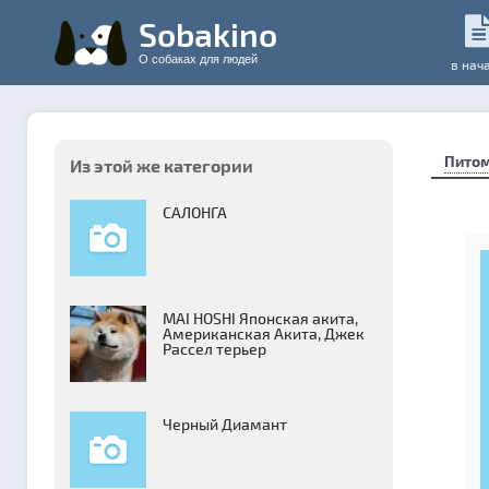
Sobakino
О собаках для людей
в нач
Пито
Из этой же категории
САЛОНГА
MAI HOSHI Японская акита,
Американская Акита, Джек
Рассел терьер
Черный Диамант