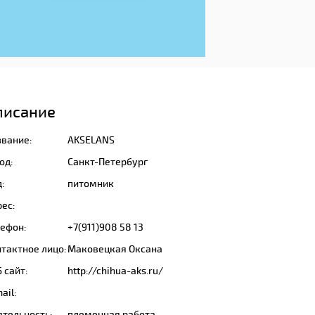
писание
звание:
AKSELANS
од:
Санкт-Петербург
:
питомник
ес:
лефон:
+7(911)908 58 13
тактное лицо:
Маковецкая Оксана
 сайт:
http://chihua-aks.ru/
ail:
ятельность:
племенная работа