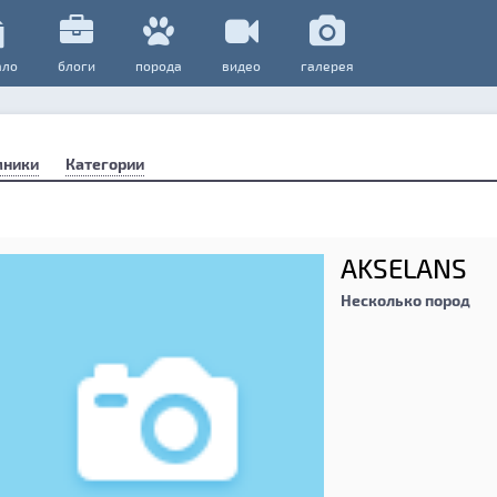
ало
блоги
порода
видео
галерея
мники
Категории
AKSELANS
Несколько пород