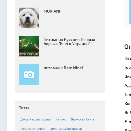
MORIANI
Питомник Русских Псовых
Борзыx "Блеск Украины"
О
На
Гор
питомник Ram Ninel
Вид
Адр
Те
Кон
Теги
Веб
Джек Рассел терьер
Хатико
Японская Акита
E-m
голден ретривер
золотистый ретривер
Де