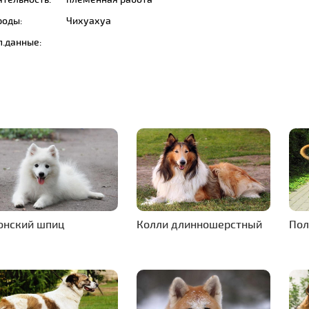
роды:
Чихуахуа
п.данные:
онский шпиц
Колли длинношерстный
Пол