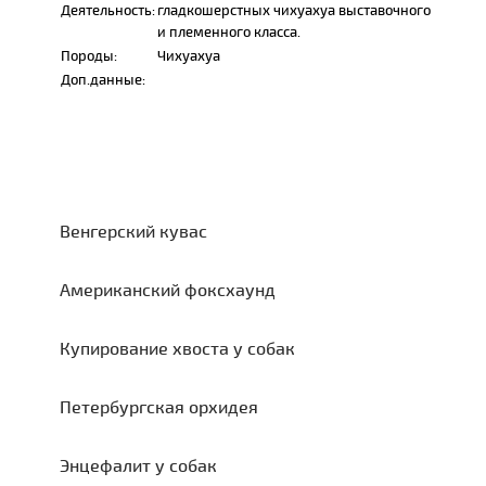
Деятельность:
гладкошерстных чихуахуа выставочного
и племенного класса.
Породы:
Чихуахуа
Доп.данные:
Венгерский кувас
Американский фоксхаунд
Купирование хвоста у собак
Петербургская орхидея
Энцефалит у собак