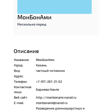
МонБонАми
Несколько пород
Описание
Название:
МонБонАми
Город:
Казань
Вид:
частный питомник
Адрес:
Телефон:
+7-917-267-21-02
Контактное
Бариева Наиля
лицо:
Веб сайт:
http://monbonami.narod.ru
E-mail:
monbonami@narod.ru
Разведение длинношерстных и