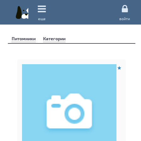
еще
войти
Питомники
Категории