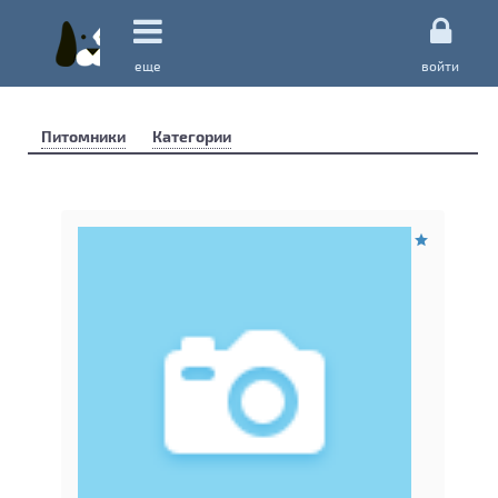
еще
войти
Питомники
Категории