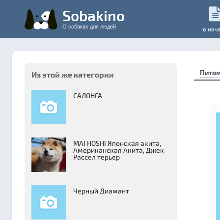
Sobakino
О собаках для людей
в нач
Пито
Из этой же категории
САЛОНГА
MAI HOSHI Японская акита,
Американская Акита, Джек
Рассел терьер
Черный Диамант