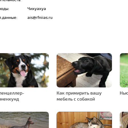
роды:
Чихуахуа
п.данные:
ais@rfniias.ru
пенцеллер-
Как примирить вашу
Нь
нненхунд
мебель с собакой