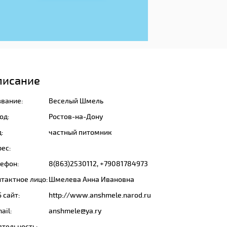
писание
звание:
Веселый Шмель
од:
Ростов-на-Дону
:
частный питомник
ес:
лефон:
8(863)2530112, +79081784973
тактное лицо:
Шмелева Анна Ивановна
 сайт:
http://www.anshmele.narod.ru
ail:
anshmele@ya.ry
ятельность: