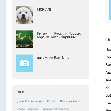
MORIANI
Питомник Русских Псовых
Борзыx "Блеск Украины"
О
На
Гор
питомник Ram Ninel
Вид
Адр
Те
Кон
Теги
Веб
Джек Рассел терьер
Хатико
Японская Акита
E-m
голден ретривер
золотистый ретривер
Де