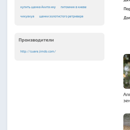
купить щенка Акита ину
питомник в киеве
По
чихуахуа
щенки золотистого ретривера
До
Производители
http://suare.jimdo.com/
Ап
зе