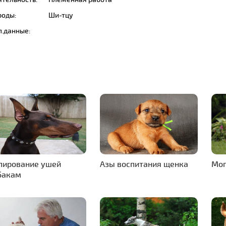
роды:
Ши-тцу
п.данные:
пирование ушей
Азы воспитания щенка
Мо
бакам