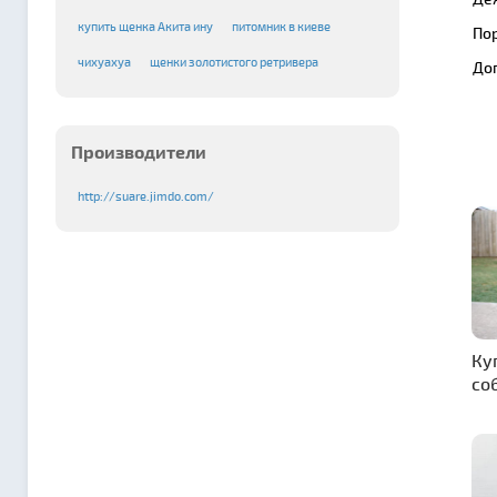
купить щенка Акита ину
питомник в киеве
По
чихуахуа
щенки золотистого ретривера
До
Производители
http://suare.jimdo.com/
Ку
со