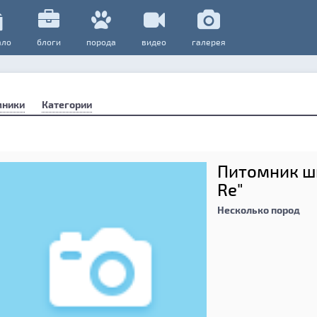
ало
блоги
порода
видео
галерея
мники
Категории
Питомник ши
Re"
Несколько пород