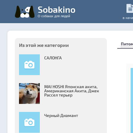
Sobakino
О собаках для людей
в нач
Пито
Из этой же категории
САЛОНГА
MAI HOSHI Японская акита,
Американская Акита, Джек
Рассел терьер
Черный Диамант