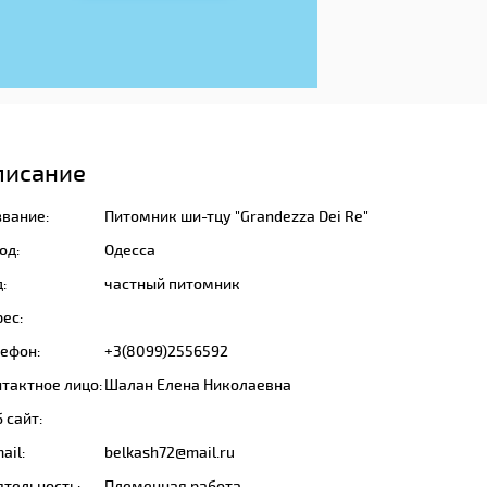
писание
звание:
Питомник ши-тцу "Grandezza Dei Re"
од:
Одесса
:
частный питомник
ес:
лефон:
+3(8099)2556592
тактное лицо:
Шалан Елена Николаевна
 сайт:
ail:
belkash72@mail.ru
ятельность:
Племенная работа