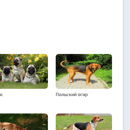
пс
Польский огар