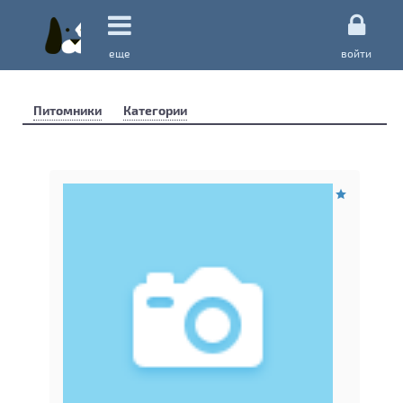
еще
войти
Питомники
Категории