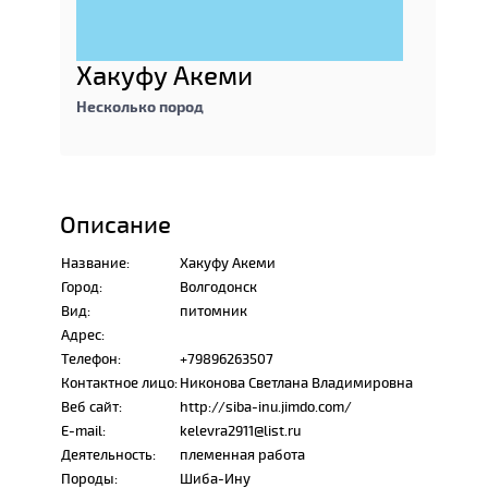
Хакуфу Акеми
Несколько пород
Описание
Название:
Хакуфу Акеми
Город:
Волгодонск
Вид:
питомник
Адрес:
Телефон:
+79896263507
Контактное лицо:
Никонова Светлана Владимировна
Веб сайт:
http://siba-inu.jimdo.com/
E-mail:
kelevra2911@list.ru
Деятельность:
племенная работа
Породы:
Шиба-Ину