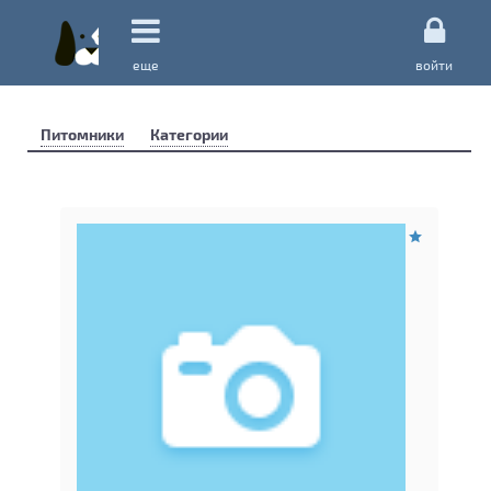
еще
войти
Питомники
Категории