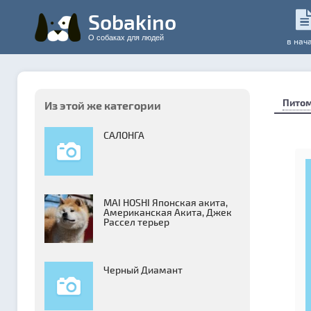
Sobakino
О собаках для людей
в нач
Пито
Из этой же категории
САЛОНГА
MAI HOSHI Японская акита,
Американская Акита, Джек
Рассел терьер
Черный Диамант