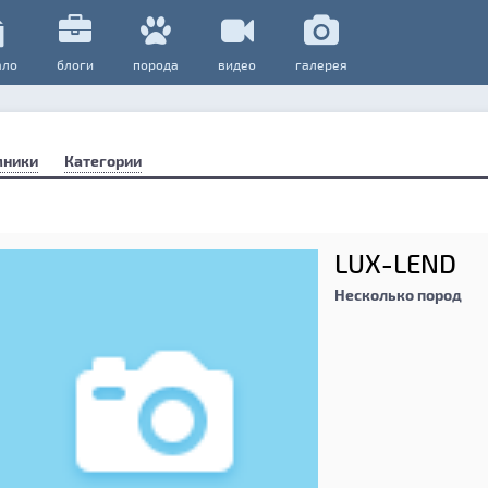
ало
блоги
порода
видео
галерея
мники
Категории
LUX-LEND
Несколько пород