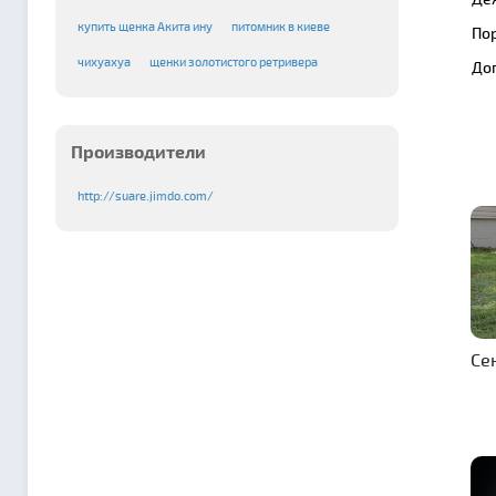
купить щенка Акита ину
питомник в киеве
По
чихуахуа
щенки золотистого ретривера
До
Производители
http://suare.jimdo.com/
Се