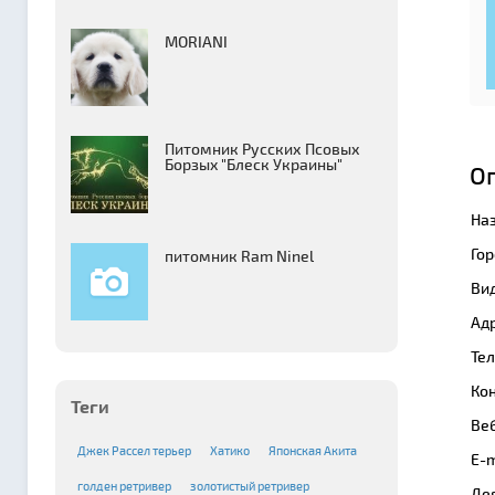
MORIANI
Питомник Русских Псовых
Борзыx "Блеск Украины"
О
На
Гор
питомник Ram Ninel
Вид
Адр
Те
Кон
Теги
Веб
Джек Рассел терьер
Хатико
Японская Акита
E-m
голден ретривер
золотистый ретривер
Де