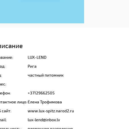
писание
звание:
LUX-LEND
од:
Рига
:
частный питомник
ес:
лефон:
+37129662505
тактное лицо:
Елена Трофимова
 сайт:
www.lux-spitz.narod2.ru
ail:
lux-lend@inbox.lv
ятельность:
племенное разведение