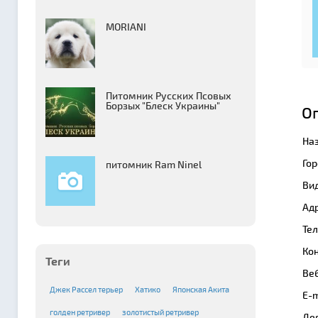
MORIANI
Питомник Русских Псовых
Борзыx "Блеск Украины"
О
На
Гор
питомник Ram Ninel
Вид
Адр
Те
Кон
Теги
Веб
Джек Рассел терьер
Хатико
Японская Акита
E-m
голден ретривер
золотистый ретривер
Де