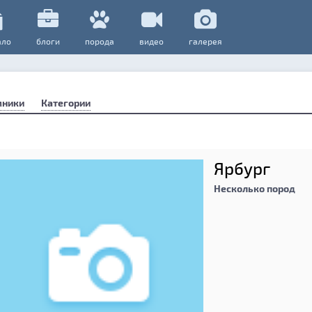
ало
блоги
порода
видео
галерея
мники
Категории
Ярбург
Несколько пород