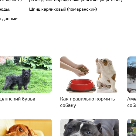
роды:
Шпиц карликовый (померанский)
п.данные:
деннский бувье
Как правильно кормить
Аме
собаку
соб