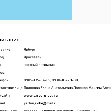
писание
звание:
Ярбург
од:
Ярославль
:
частный питомник
ес:
лефон:
8905-135-34-65, 8930-104-71-80
тактное лицо:
Полякова Елена Анатольевна,Поляков Максим Але
 сайт:
www.yarburg-dog.ru
ail:
yarburg-dog@mail.ru
ятельность:
разведение породы померанский цверг шпиц