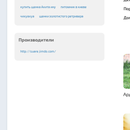
купить щенка Акита ину
питомник в киеве
По
чихуахуа
щенки золотистого ретривера
До
Производители
http://suare.jimdo.com/
Ар