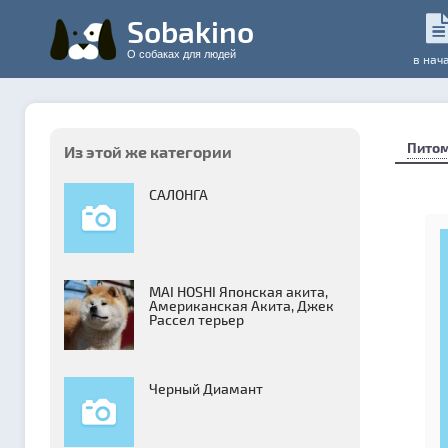
Sobakino
О собаках для людей
в нач
Пито
Из этой же категории
САЛОНГА
MAI HOSHI Японская акита,
Американская Акита, Джек
Рассел терьер
Черный Диамант