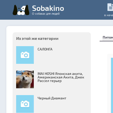
Sobakino
О собаках для людей
в нач
Пито
Из этой же категории
САЛОНГА
MAI HOSHI Японская акита,
Американская Акита, Джек
Рассел терьер
Черный Диамант