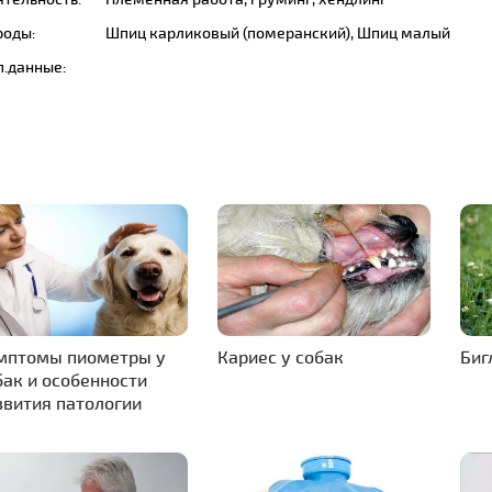
роды:
Шпиц карликовый (померанский), Шпиц малый
п.данные:
мптомы пиометры у
Кариес у собак
Биг
бак и особенности
звития патологии