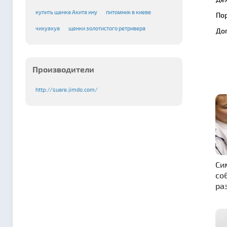
купить щенка Акита ину
питомник в киеве
По
чихуахуа
щенки золотистого ретривера
До
Производители
http://suare.jimdo.com/
Си
со
ра