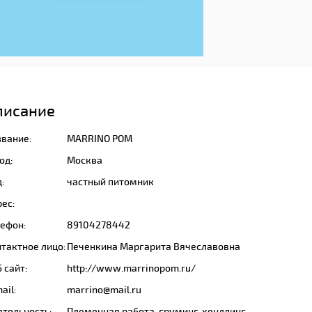
писание
звание:
MARRINO POM
од:
Москва
:
частный питомник
ес:
лефон:
89104278442
тактное лицо:
Печенкина Маргарита Вячеславовна
 сайт:
http://www.marrinopom.ru/
ail:
marrino@mail.ru
ятельность:
Племенная работа, груминг, хендлинг