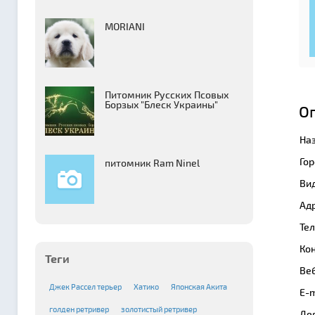
MORIANI
Питомник Русских Псовых
Борзыx "Блеск Украины"
О
На
Гор
питомник Ram Ninel
Вид
Адр
Те
Кон
Теги
Веб
Джек Рассел терьер
Хатико
Японская Акита
E-m
голден ретривер
золотистый ретривер
Де