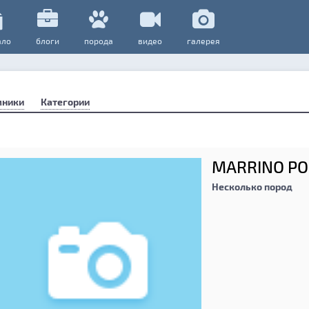
ало
блоги
порода
видео
галерея
мники
Категории
MARRINO P
Несколько пород