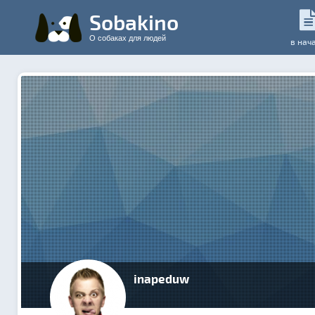
Sobakino
О собаках для людей
в нач
inapeduw