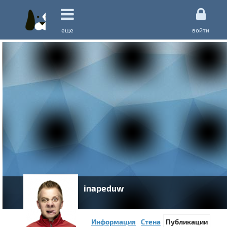
еще
войти
inapeduw
Информация
Стена
Публикации