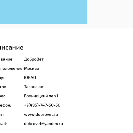
писание
звание:
ДоброВет
сположение:
Москва
уг:
ЮВАО
тро:
Таганская
ес:
Бронницкий пер.1
лефон:
+7(495)-747-50-50
т:
www.dobrovet.ru
ail:
dobrovet@yandex.ru