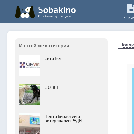
Sobakino
О собаках для людей
в нач
Ветер
Из этой же категории
Сити Вет
С.О.ВЕТ
Центр биологии и
ветеринарии РУДН