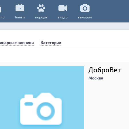
ало
блоги
порода
видео
галерея
инарные клиники
Категории
ДоброВет
Москва