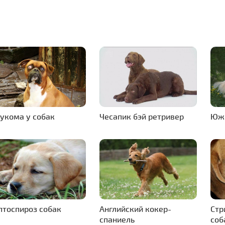
аукома у собак
Чесапик бэй ретривер
Южн
птоспироз собак
Английский кокер-
Стр
спаниель
соб