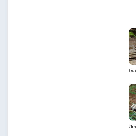
Гл
Ле