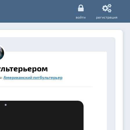
войти
регистрация
ультерьером
ы:
Американский питбультерьер