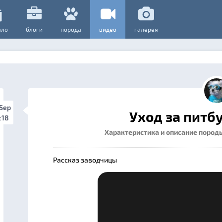
ало
блоги
порода
видео
галерея
 Sep
Уход за питб
:18
Характеристика и описание пород
Рассказ заводчицы