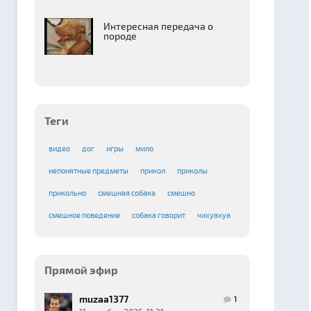
Интересная передача о
породе
Теги
видео
дог
игры
мило
непонятные предметы
прикол
приколы
прикольно
смешная собака
смешно
смешное поведение
собака говорит
чихуахуа
Прямой эфир
muzaa1377
1