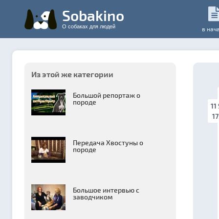
Sobakino
О собаках для людей
в нач
Из этой же категории
Большой репортаж о
породе
11
17
Передача Хвостуны о
породе
Большое интервью с
заводчиком