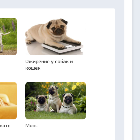
Ожирение у собак и
кошек
овать
Мопс