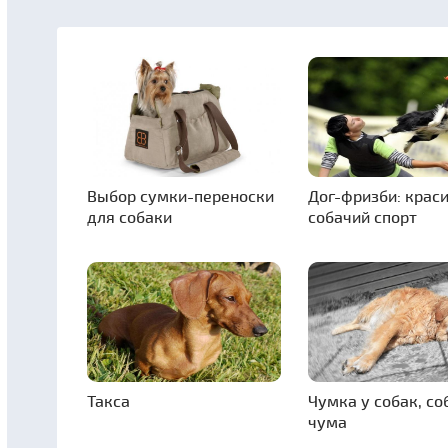
Выбор сумки-переноски
Дог-фризби: крас
для собаки
собачий спорт
Такса
Чумка у собак, со
чума