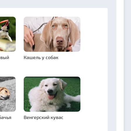
ивый
Кашель у собак
бачья
Венгерский кувас