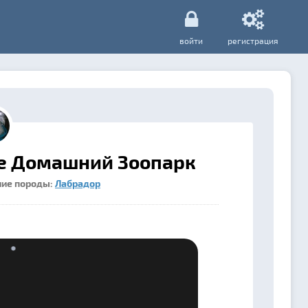
войти
регистрация
е Домашний Зоопарк
ние породы:
Лабрадор