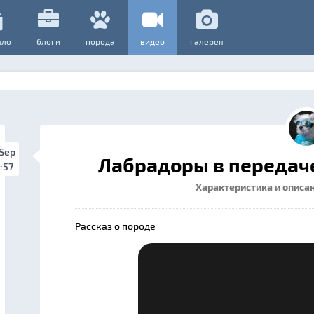
ало
блоги
порода
видео
галерея
 Sep
Лабрадоры в передач
:57
Характеристика и описа
Рассказ о породе