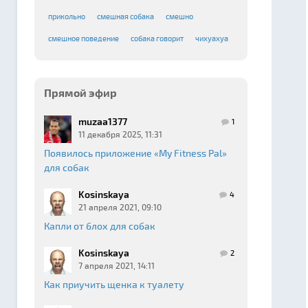
прикольно
смешная собака
смешно
смешное поведение
собака говорит
чихуахуа
Прямой эфир
muzaa1377
1
11 декабря 2025, 11:31
Появилось приложение «My Fitness Pal»
для собак
Kosinskaya
4
21 апреля 2021, 09:10
Капли от блох для собак
Kosinskaya
2
7 апреля 2021, 14:11
Как приучить щенка к туалету