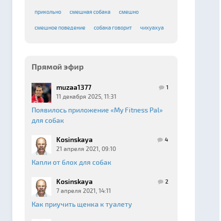
прикольно
смешная собака
смешно
смешное поведение
собака говорит
чихуахуа
Прямой эфир
muzaa1377
1
11 декабря 2025, 11:31
Появилось приложение «My Fitness Pal»
для собак
Kosinskaya
4
21 апреля 2021, 09:10
Капли от блох для собак
Kosinskaya
2
7 апреля 2021, 14:11
Как приучить щенка к туалету