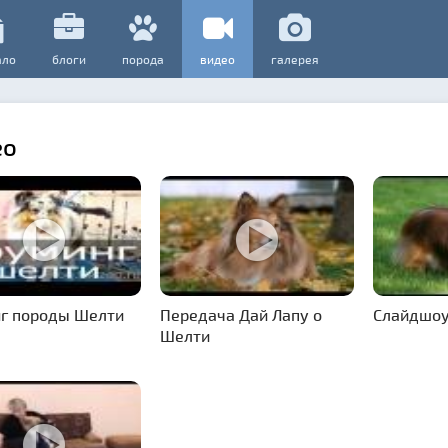
ало
блоги
порода
видео
галерея
ео
нг породы Шелти
Передача Дай Лапу о
Слайдшоу
Шелти