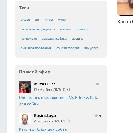
Теги
видео
дог
игры
мило
Канал 
непонятные предметы
прикол
приколы
прикольно
смешная собака
смешно
смешное поведение
собака говорит
чихуахуа
Прямой эфир
muzaa1377
1
11 декабря 2025, 11:31
Появилось приложение «My Fitness Pal»
для собак
Kosinskaya
4
21 апреля 2021, 09:10
Капли от блох для собак