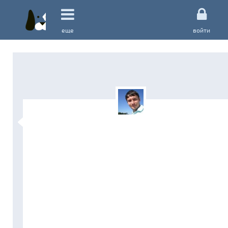
еще
войти