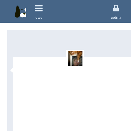
еще
войти