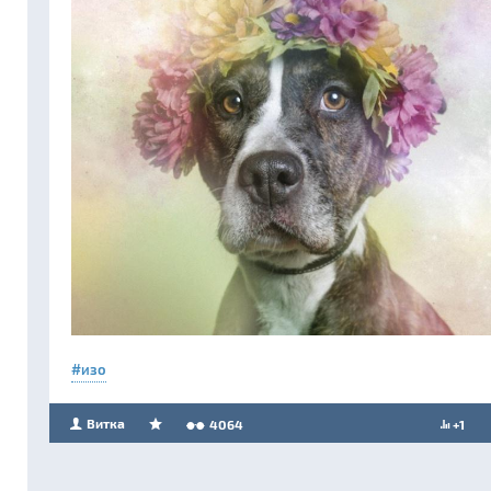
изо
Витка
4064
+1