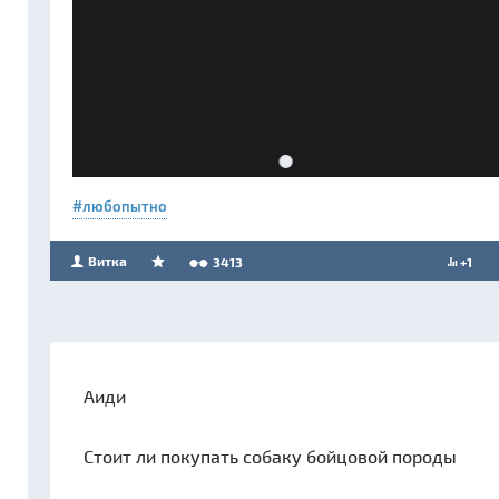
любопытно
Витка
3413
+1
Аиди
Стоит ли покупать собаку бойцовой породы