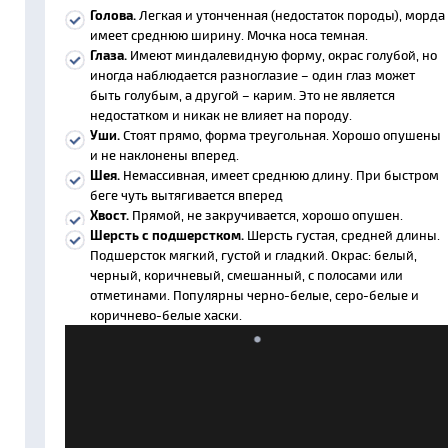
Голова.
Легкая и утонченная (недостаток породы), морда
имеет среднюю ширину. Мочка носа темная.
Глаза.
Имеют миндалевидную форму, окрас голубой, но
иногда наблюдается разноглазие – один глаз может
быть голубым, а другой – карим. Это не является
недостатком и никак не влияет на породу.
Уши.
Стоят прямо, форма треугольная. Хорошо опушены
и не наклонены вперед.
Шея.
Немассивная, имеет среднюю длину. При быстром
беге чуть вытягивается вперед
Хвост.
Прямой, не закручивается, хорошо опушен.
Шерсть с подшерстком.
Шерсть густая, средней длины.
Подшерсток мягкий, густой и гладкий. Окрас: белый,
черный, коричневый, смешанный, с полосами или
отметинами. Популярны черно-белые, серо-белые и
коричнево-белые хаски.