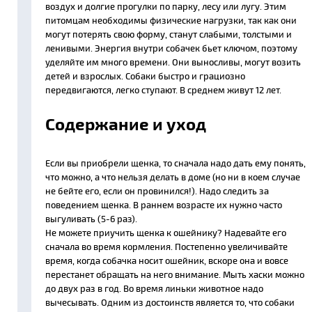
воздух и долгие прогулки по парку, лесу или лугу. Этим
питомцам необходимы физические нагрузки, так как они
могут потерять свою форму, станут слабыми, толстыми и
ленивыми. Энергия внутри собачек бьет ключом, поэтому
уделяйте им много времени. Они выносливы, могут возить
детей и взрослых. Собаки быстро и грациозно
передвигаются, легко ступают. В среднем живут 12 лет.
Содержание и уход
Если вы приобрели щенка, то сначала надо дать ему понять,
что можно, а что нельзя делать в доме (но ни в коем случае
не бейте его, если он провинился!). Надо следить за
поведением щенка. В раннем возрасте их нужно часто
выгуливать (5-6 раз).
Не можете приучить щенка к ошейнику? Надевайте его
сначала во время кормления. Постепенно увеличивайте
время, когда собачка носит ошейник, вскоре она и вовсе
перестанет обращать на него внимание. Мыть хаски можно
до двух раз в год. Во время линьки животное надо
вычесывать. Одним из достоинств является то, что собаки