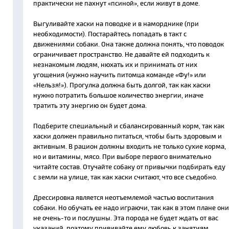
практически не пахнут «псиной», если живут в доме.
Выгуливайте хаски на поводке и в наморднике (при
необходимости). Постарайтесь попадать в такт с
движениями собаки. Она также должна понять, что поводок
ограничивает пространство. Не давайте ей подходить к
незнакомым людям, нюхать их и принимать от них
угощения (нужно научить питомца команде «Фу!» или
«Нельзя!»). Прогулка должна быть долгой, так как хаски
нужно потратить большое количество энергии, иначе
тратить эту энергию он будет дома.
Подберите специальный и сбалансированный корм, так как
хаски должен правильно питаться, чтобы быть здоровым и
активным. В рацион должны входить не только сухие корма,
но и витамины, мясо. При выборе первого внимательно
читайте состав. Отучайте собаку от привычки подбирать еду
с земли на улице, так как хаски считают, что все съедобно.
Дрессировка является неотъемлемой частью воспитания
собаки. Но обучать ее надо играючи, так как в этом плане они
не очень-то и послушны. Эта порода не будет ждать от вас
указаний, поэтому прививайте ему любовь к занятиям.