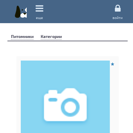
еще
войти
Питомники
Категории