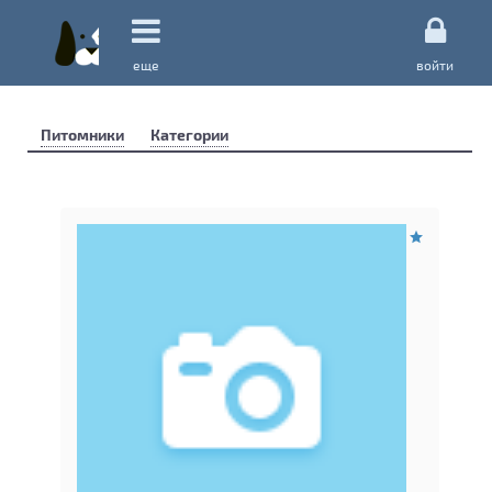
еще
войти
Питомники
Категории