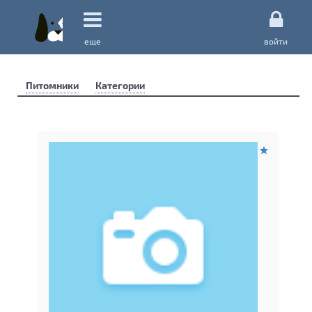
еще
войти
Питомники
Категории