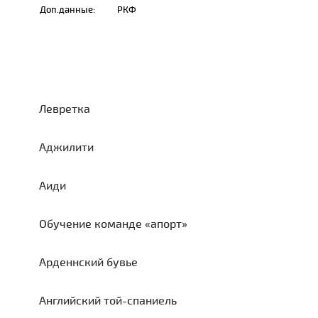
Доп.данные:
РКФ
Левретка
Аджилити
Аиди
Обучение команде «апорт»
Арденнский бувье
Английский той-спаниель