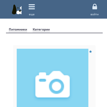
еще
войти
Питомники
Категории