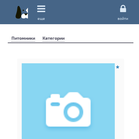
еще
войти
Питомники
Категории