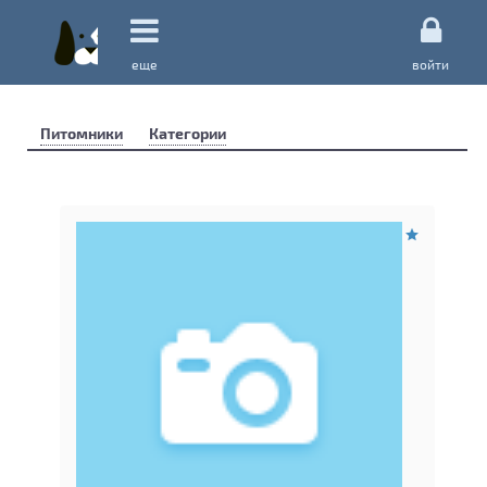
еще
войти
Питомники
Категории