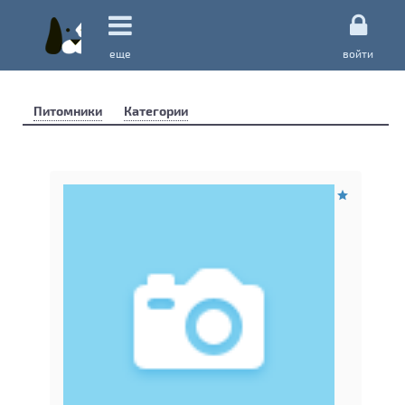
еще
войти
Питомники
Категории