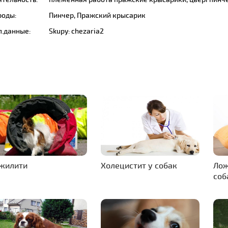
роды:
Пинчер, Пражский крысарик
п.данные:
Skupy: chezaria2
жилити
Холецистит у собак
Лож
соб