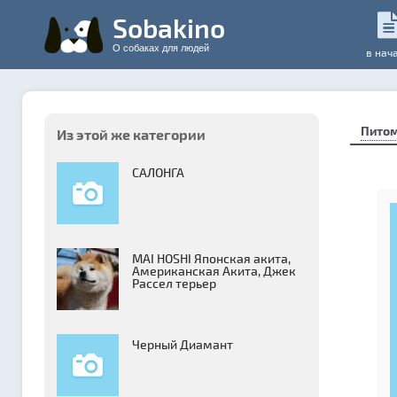
Sobakino
О собаках для людей
в нач
Пито
Из этой же категории
САЛОНГА
MAI HOSHI Японская акита,
Американская Акита, Джек
Рассел терьер
Черный Диамант