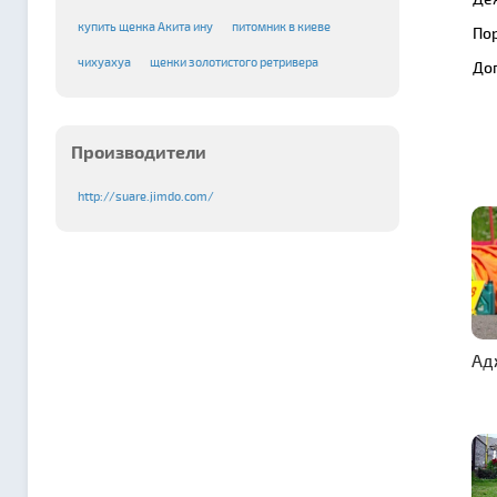
купить щенка Акита ину
питомник в киеве
По
чихуахуа
щенки золотистого ретривера
До
Производители
http://suare.jimdo.com/
Ад