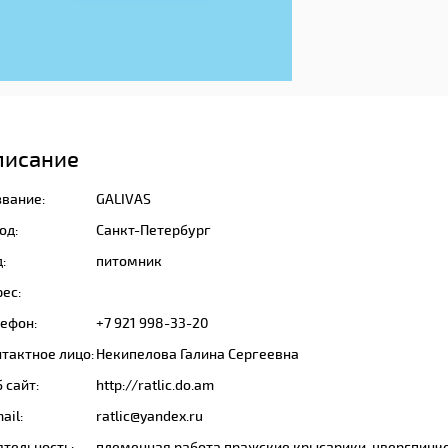
писание
звание:
GALIVAS
од:
Санкт-Петербург
:
питомник
ес:
лефон:
+7 921 998-33-20
тактное лицо:
Некипелова Галина Сергеевна
 сайт:
http://ratlic.do.am
ail:
ratlic@yandex.ru
ятельность:
племенная работа пражские крысарики, цвергпинч