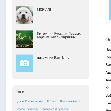
MORIANI
Питомник Русских Псовых
Борзыx "Блеск Украины"
О
На
Гор
питомник Ram Ninel
Вид
Адр
Те
Кон
Теги
Веб
Джек Рассел терьер
Хатико
Японская Акита
E-m
голден ретривер
золотистый ретривер
Де