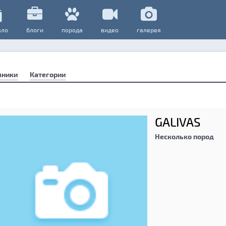
ало
блоги
порода
видео
галерея
мники
Категории
GALIVAS
Несколько пород